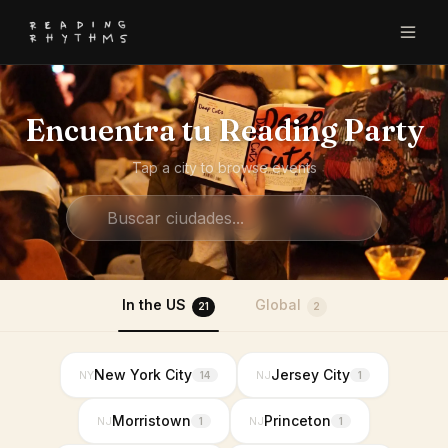
Encuentra tu Reading Party
Tap a city to browse events
In the US
Global
21
2
New York City
Jersey City
NY
NJ
14
1
Morristown
Princeton
NJ
NJ
1
1