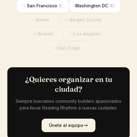
San Francisco
Washington DC
CA
1
3
Austin
Bergen County
TX
NJ
Boston
Los Angeles
MA
CA
San Diego
CA
¿Quieres organizar en tu
ciudad?
Siempre buscamos community builders apasionados
para llevar Reading Rhythms a nuevas ciudades.
Únete al equipo